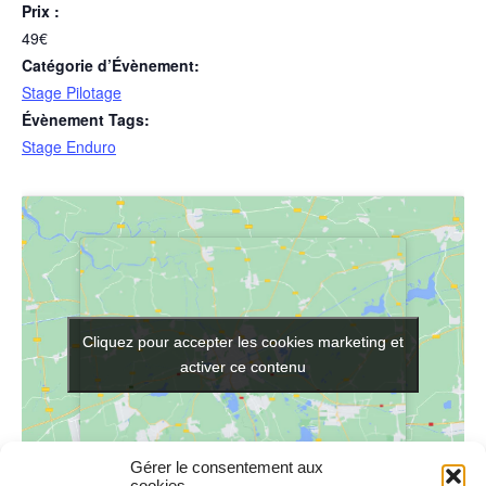
Prix :
49€
Catégorie d’Évènement:
Stage Pilotage
Évènement Tags:
Stage Enduro
Cliquez pour accepter les cookies marketing et
Cliquez pour accepter les cookies marketing et
activer ce contenu
activer ce contenu
Gérer le consentement aux
cookies